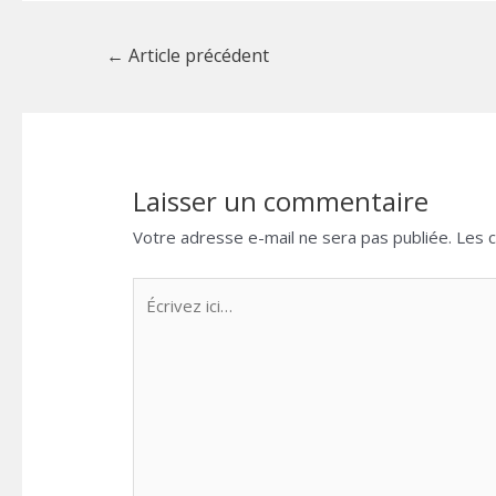
Navigation
←
Article précédent
de
l’article
Laisser un commentaire
Votre adresse e-mail ne sera pas publiée.
Les 
Écrivez
ici…